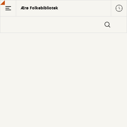
Gå
Ærø Folkebibliotek
til
hovedindhold