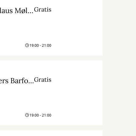
Gratis
Livestream: Kvantecomputeren ved fysiker Klaus Mølmer
19:00 - 21:00
Gratis
Livestream: Kaffe ved Aske Bosselmann, Anders Barfod og Kjeld Hermansen
19:00 - 21:00