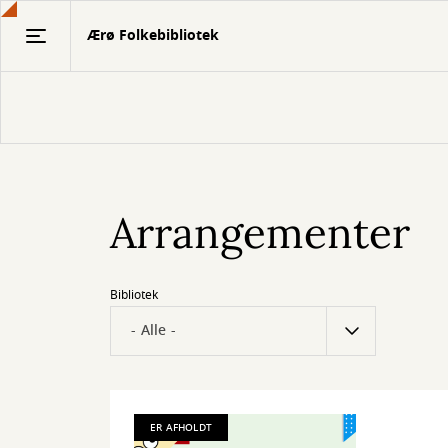
Gå
Ærø Folkebibliotek
til
hovedindhold
Arrangementer
Bibliotek
ER AFHOLDT