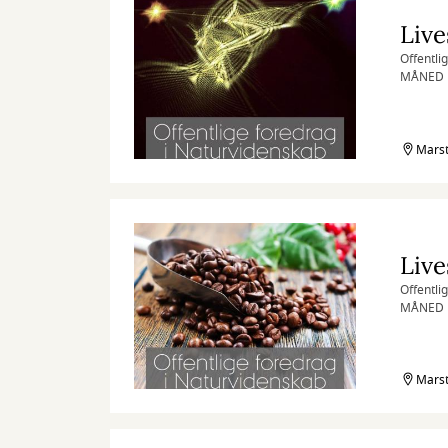
Offentli
MÅNED 
Medbring
Marst
Offentli
MÅNED 
Medbring
Marst