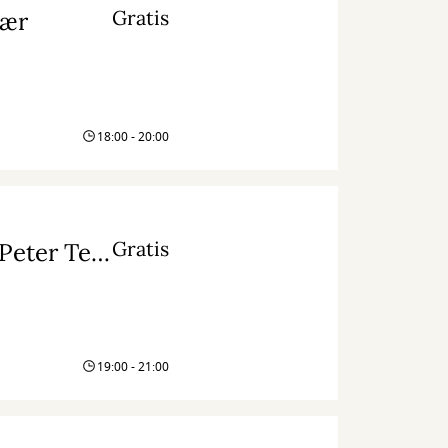
Gratis
jær
18:00 - 20:00
Gratis
Livestream: Med havets kæmper på jagt med Peter Teglbjerg Madsen
19:00 - 21:00