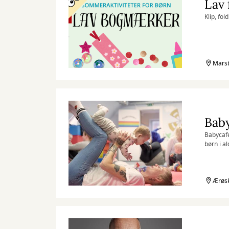
Lav 
Klip, fo
Marst
Bab
Babycafé
børn i al
Ærøsk