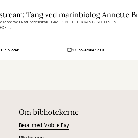
stream: Tang ved marinbiolog Annette B
ge foredrag i Naturvidenskab - GRATIS BILLETTER KAN BESTILLES EN
FØR.
 gerne egen kaffekop - så passer vi sammen på miljøet.
al bibliotek
17. november 2026
Om bibliotekerne
Betal med Mobile Pay