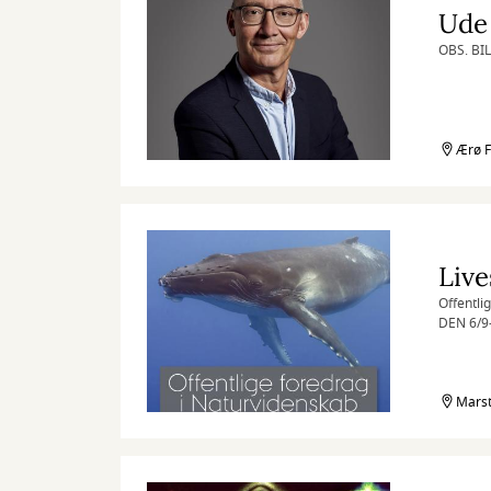
Ude 
OBS. BI
Ærø F
Offentli
DEN 6/9
Medbring
Marst