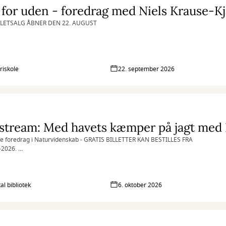
for uden - foredrag med Niels Krause-K
LLETSALG ÅBNER DEN 22. AUGUST
riskole
22. september 2026
ge foredrag i Naturvidenskab - GRATIS BILLETTER KAN BESTILLES FRA
-2026.
 gerne egen kaffekop - så passer vi sammen på miljøet.
al bibliotek
6. oktober 2026