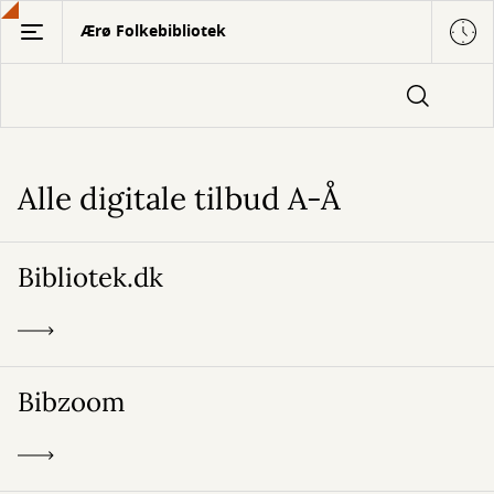
Gå
Ærø Folkebibliotek
til
hovedindhold
Alle digitale tilbud A-Å
Digitale
tilbud
Bibliotek.dk
Bibzoom