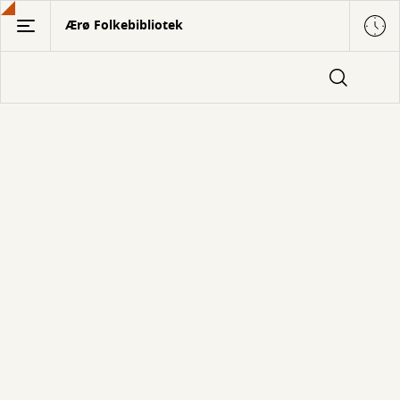
Gå
Ærø Folkebibliotek
til
hovedindhold