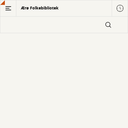
Gå
Ærø Folkebibliotek
til
hovedindhold