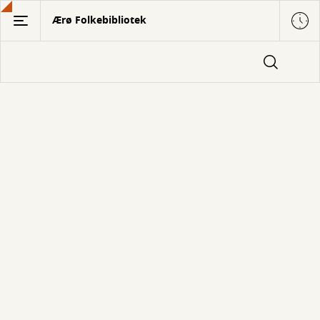
Gå
Ærø Folkebibliotek
til
hovedindhold