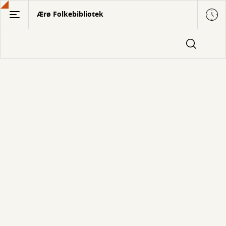
Gå
Ærø Folkebibliotek
til
hovedindhold