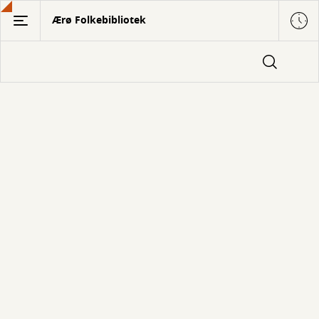
Gå
Ærø Folkebibliotek
til
hovedindhold