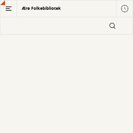
Gå
Ærø Folkebibliotek
til
hovedindhold