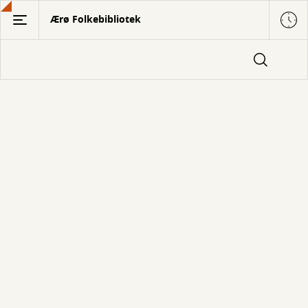
Gå
Ærø Folkebibliotek
til
hovedindhold