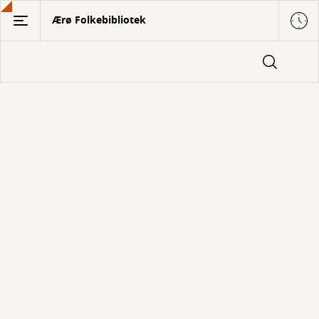
Gå
Ærø Folkebibliotek
til
hovedindhold