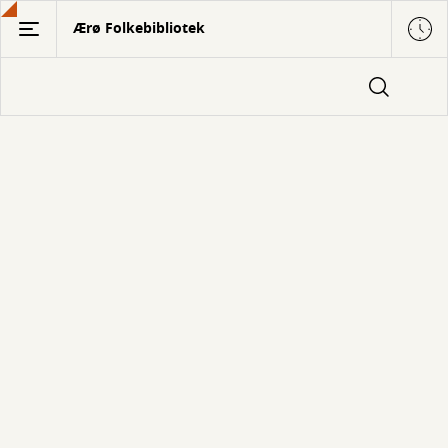
Gå
Ærø Folkebibliotek
til
hovedindhold