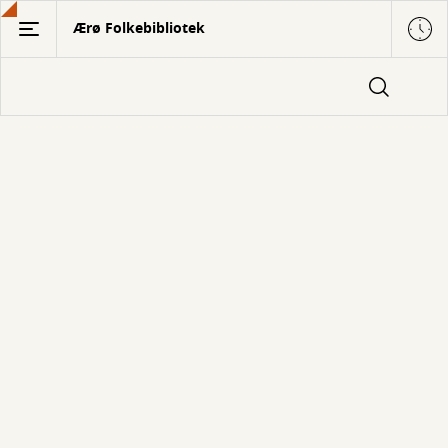
Gå
Ærø Folkebibliotek
til
hovedindhold