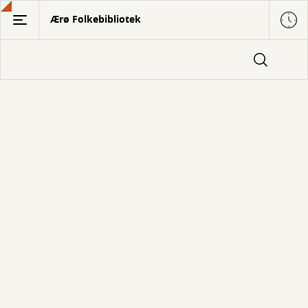
Gå
Ærø Folkebibliotek
til
hovedindhold