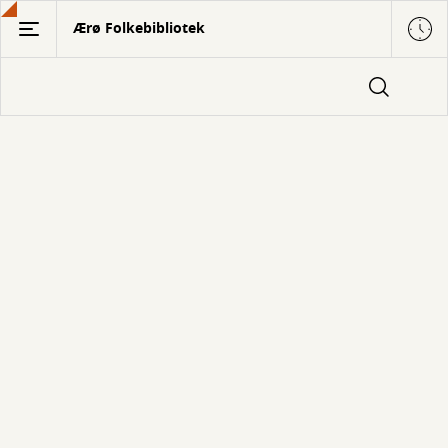
Gå
Ærø Folkebibliotek
til
hovedindhold