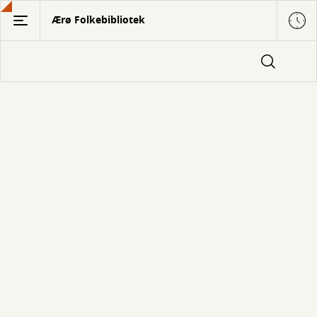
Gå
Ærø Folkebibliotek
til
hovedindhold