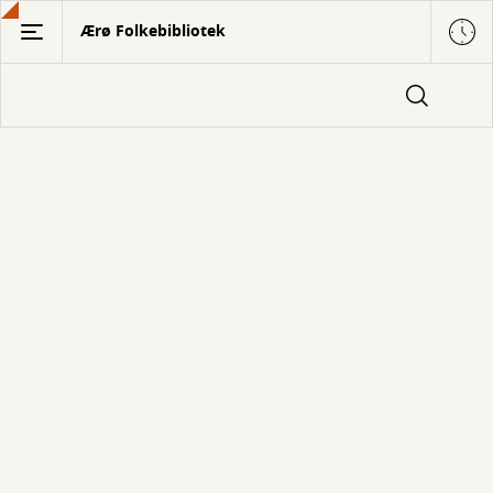
Gå
Ærø Folkebibliotek
til
hovedindhold