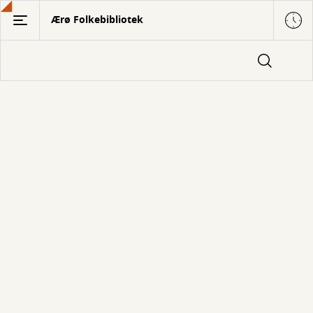
Gå
Ærø Folkebibliotek
til
hovedindhold