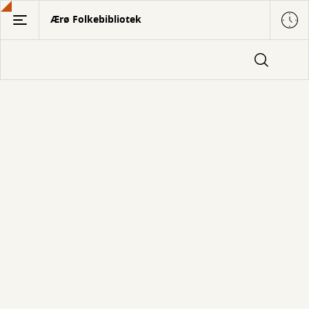
Gå
Ærø Folkebibliotek
til
hovedindhold