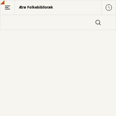
Gå
Ærø Folkebibliotek
til
hovedindhold