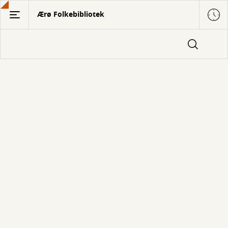
Gå
Ærø Folkebibliotek
til
hovedindhold