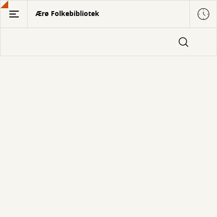
Gå
Ærø Folkebibliotek
til
hovedindhold