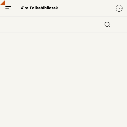
Gå
Ærø Folkebibliotek
til
hovedindhold