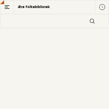
Gå
Ærø Folkebibliotek
til
hovedindhold