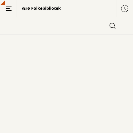
Gå
Ærø Folkebibliotek
til
hovedindhold