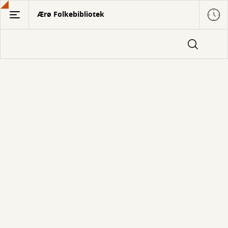
Gå
Ærø Folkebibliotek
til
hovedindhold