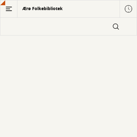
Gå
Ærø Folkebibliotek
til
hovedindhold