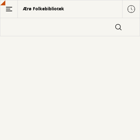
Gå
Ærø Folkebibliotek
til
hovedindhold