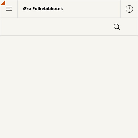
Gå
Ærø Folkebibliotek
til
hovedindhold