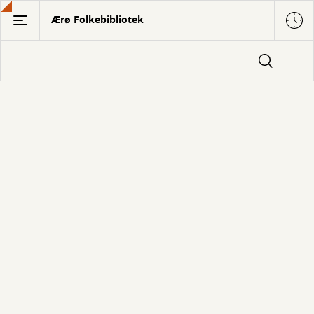
Gå
Ærø Folkebibliotek
til
hovedindhold