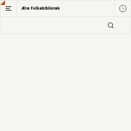
Gå
Ærø Folkebibliotek
til
hovedindhold