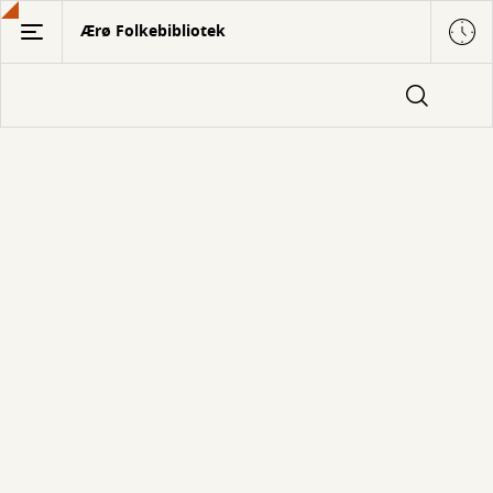
Gå
Ærø Folkebibliotek
til
hovedindhold