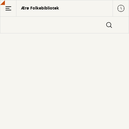
Gå
Ærø Folkebibliotek
til
hovedindhold