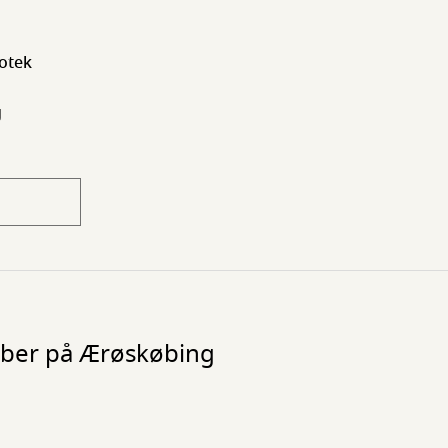
otek
g
ember på Ærøskøbing