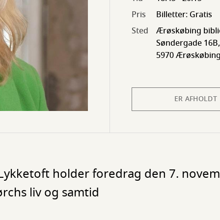
Pris
Billetter: Gratis
Sted
Ærøskøbing bibli
Søndergade 16B,
5970 Ærøskøbin
ER AFHOLDT
a Lykketoft holder foredrag den 7. nov
rchs liv og samtid