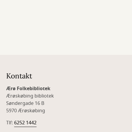
Kontakt
Ærø Folkebibliotek
Ærøskøbing bibliotek
Søndergade 16 B
5970 Ærøskøbing
Tlf:
6252 1442