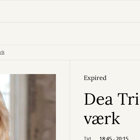
ærk
Expired
Dea Tri
værk
Tid
18:45 - 20:15