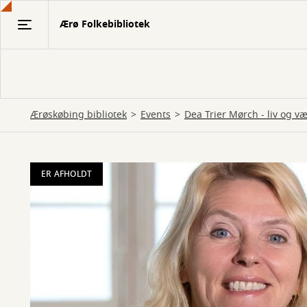
Gå
Ærø Folkebibliotek
til
hovedindhold
Ærøskøbing bibliotek
Events
Dea Trier Mørch - liv og v
ER AFHOLDT