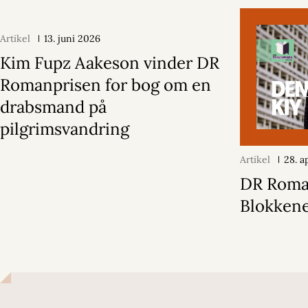
Artikel
13. juni 2026
Kim Fupz Aakeson vinder DR
Romanprisen for bog om en
drabsmand på
pilgrimsvandring
Artikel
28. a
DR Roma
Blokken