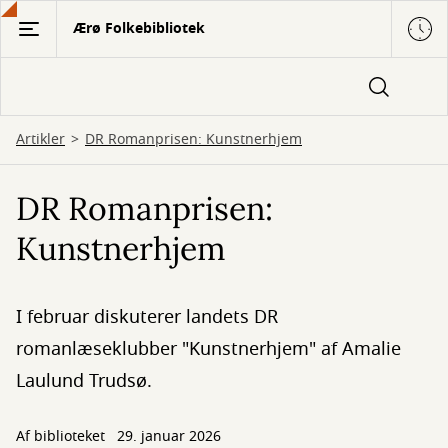
Gå
Ærø Folkebibliotek
til
hovedindhold
Artikler
DR Romanprisen: Kunstnerhjem
DR Romanprisen:
Kunstnerhjem
I februar diskuterer landets DR
romanlæseklubber "Kunstnerhjem" af Amalie
Laulund Trudsø.
Af biblioteket
29. januar 2026