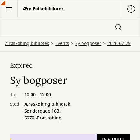
Gå
Ærø Folkebibliotek
til
hovedindhold
Ærøskøbing bibliotek
Events
Sy bogposer
2026-07-29
Expired
Sy bogposer
Tid
10:00 - 12:00
Sted
Ærøskøbing bibliotek
Søndergade 16B,
5970 Ærøskøbing
ER AFHOLDT