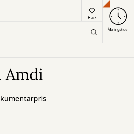
Husk
Åbningstider
på Amdi
okumentarpris