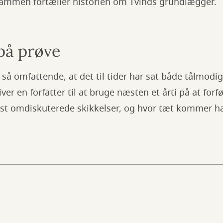
ilsammen fortæller historien om Tvinds grundlægger.
 på prøve
 så omfattende, at det til tider har sat både tålmodig
er en forfatter til at bruge næsten et årti på at forf
t omdiskuterede skikkelser, og hvor tæt kommer ha
?