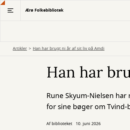
Gå
Ærø Folkebibliotek
til
hovedindhold
Artikler
Han har brugt ni år af sit liv på Amdi
Han har brug
Rune Skyum-Nielsen har 
for sine bøger om Tvind-b
Af biblioteket
10. juni 2026