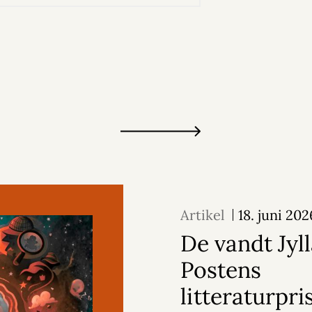
Artikel
18. juni 202
De vandt Jyl
Postens
litteraturpri