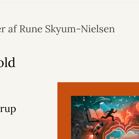
r af Rune Skyum-Nielsen
old
trup