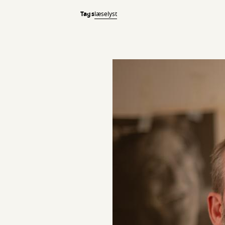
Tags
læselyst