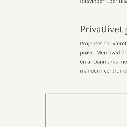
forsvinder", der t
Privatlivet
Projektet har været
prøve. Men hvad driv
en af Danmarks mes
manden i centrum