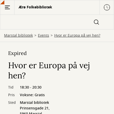
Gå
Ærø Folkebibliotek
til
hovedindhold
Marstal bibliotek
Events
Hvor er Europa på vej hen?
Expired
Hvor er Europa på vej
hen?
Tid
18:30 - 20:30
Pris
Voksne: Gratis
Sted
Marstal bibliotek
Prinsensgade 21,
5960 Marstal