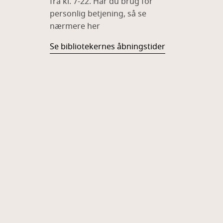
fra kl. 7-22. Har du brug for
personlig betjening, så se
nærmere her
Se bibliotekernes åbningstider