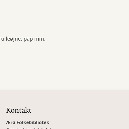
 rulleøjne, pap mm.
Kontakt
Ærø Folkebibliotek