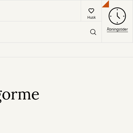
Husk
Åbningstider
gorme