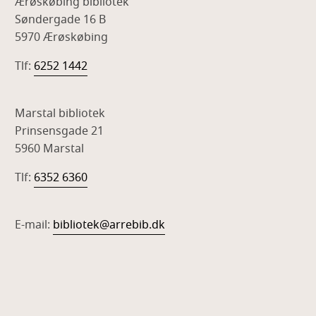
Ærøskøbing bibliotek
Søndergade 16 B
5970 Ærøskøbing
Tlf:
6252 1442
Marstal bibliotek
Prinsensgade 21
5960 Marstal
Tlf:
6352 6360
E-mail:
bibliotek@arrebib.dk